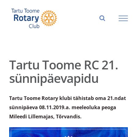
Skip
to
content
Tartu Toome RC 21.
sünnipäevapidu
Tartu Toome Rotary klubi tähistab oma 21.ndat
sünnipäeva 08.11.2019.a. meeleoluka peoga
Mileedi Lillemajas, Tõrvandis.