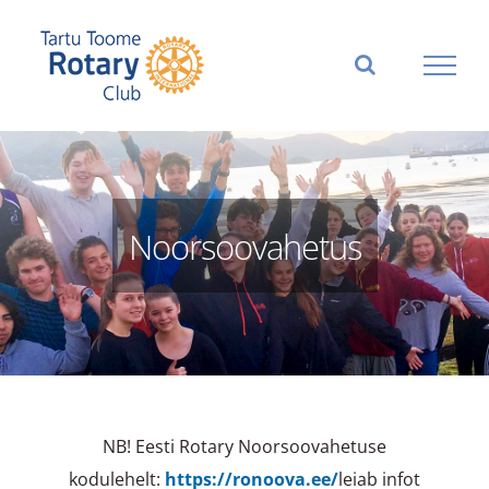
Skip
to
content
Noorsoovahetus
NB! Eesti Rotary Noorsoovahetuse
kodulehelt:
https://ronoova.ee/
leiab infot