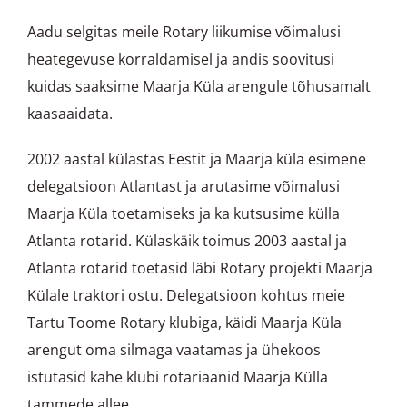
Aadu selgitas meile Rotary liikumise võimalusi
heategevuse korraldamisel ja andis soovitusi
kuidas saaksime Maarja Küla arengule tõhusamalt
kaasaaidata.
2002 aastal külastas Eestit ja Maarja küla esimene
delegatsioon Atlantast ja arutasime võimalusi
Maarja Küla toetamiseks ja ka kutsusime külla
Atlanta rotarid. Külaskäik toimus 2003 aastal ja
Atlanta rotarid toetasid läbi Rotary projekti Maarja
Külale traktori ostu. Delegatsioon kohtus meie
Tartu Toome Rotary klubiga, käidi Maarja Küla
arengut oma silmaga vaatamas ja ühekoos
istutasid kahe klubi rotariaanid Maarja Külla
tammede allee.