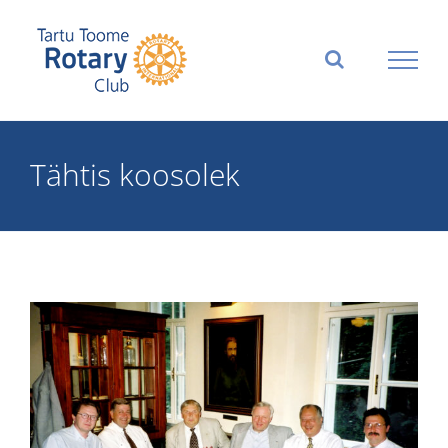
Skip
to
content
Tähtis koosolek