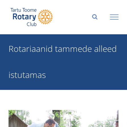
Skip
to
content
Rotariaanid tammede alleed
istutamas